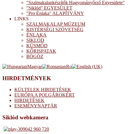
"Szalmakalapkészítők Hagyományőrző Egyesülete"
"Siklód" EGYESÜLET
"Pro Énlaka" ALAPÍTVÁNY
LINKS
SZALMAKALAP MÚZEUM
KISTÉRSÉGI SZÖVETSÉG
ÉNLAKA
SIKLÓD
KÜSMÖD
KŐRISPATAK
BÖGÖZ
HIRDETMÉNYEK
KÜLTELEK HIRDETÉSEK
EURÓPA A POLGÁROKÉRT
HIRDETÉSEK
ESEMÉNYNAPTÁR
Siklód webkamera