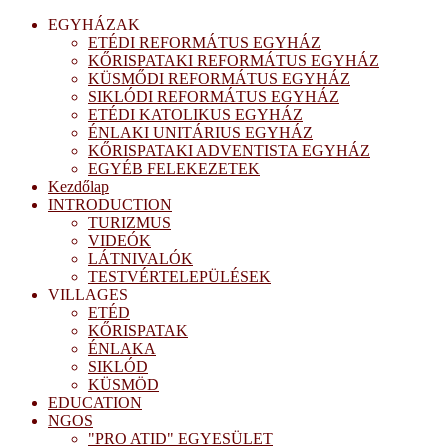
EGYHÁZAK
ETÉDI REFORMÁTUS EGYHÁZ
KŐRISPATAKI REFORMÁTUS EGYHÁZ
KÜSMŐDI REFORMÁTUS EGYHÁZ
SIKLÓDI REFORMÁTUS EGYHÁZ
ETÉDI KATOLIKUS EGYHÁZ
ÉNLAKI UNITÁRIUS EGYHÁZ
KŐRISPATAKI ADVENTISTA EGYHÁZ
EGYÉB FELEKEZETEK
Kezdőlap
INTRODUCTION
TURIZMUS
VIDEÓK
LÁTNIVALÓK
TESTVÉRTELEPÜLÉSEK
VILLAGES
ETÉD
KŐRISPATAK
ÉNLAKA
SIKLÓD
KÜSMÖD
EDUCATION
NGOS
"PRO ATID" EGYESÜLET