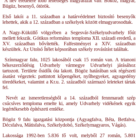
A név eredetére több lehetséges magyarázat van: Bőköz, magyar,
Bügüz, besenyő, ótörök.
Első lakói a 11. században a határvédelmet biztosító besenyők
lehettek, akik a 12. században a székelyek között elmagyarosodtak.
A Nagy-Küküllő völgyében a Segesvár-Székelyudvarhely főút
mellett fekszik. Gótikus református temploma XII. századi eredetű, a
XV. században bővítették. Falfestményei a XIV. században
készültek. Az Utolsó Ítélet képsorában székely rovásírást találtak.
Színmagyar falu, 1025 lakosából csak 15 román van. A trianoni
békeszerződésig Udvarhely vármegye Udvarhelyi járásához
tartozott. Területe ősidők óta lakott. Bögöz határában sok régészeti
ásatást végeztek: pattintott kőpengéket, nyílhegyeket, agyagedény
töredékeket, valamint a Kr.u. 2. századból származó leleteket tártak
fel.
Nevét az ismeretlenségből a 14. századból fennmaradt szép
csúcsíves temploma emelte ki, amely Udvarhely vidékének egyik
legértékesebb építészeti emléke.
Bögöz 9 falu igazgatási központja (Agyagfalva, Béta, Betfalva,
Décsfalva, Mátisfalva, Székelydobó, Székelymagyaros, Vágás).
Lakossága 1992-ben 5.836 fő volt, melyből 27 román, 5.801