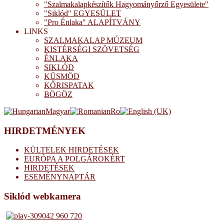
"Szalmakalapkészítők Hagyományőrző Egyesülete"
"Siklód" EGYESÜLET
"Pro Énlaka" ALAPÍTVÁNY
LINKS
SZALMAKALAP MÚZEUM
KISTÉRSÉGI SZÖVETSÉG
ÉNLAKA
SIKLÓD
KÜSMÖD
KŐRISPATAK
BÖGÖZ
HIRDETMÉNYEK
KÜLTELEK HIRDETÉSEK
EURÓPA A POLGÁROKÉRT
HIRDETÉSEK
ESEMÉNYNAPTÁR
Siklód webkamera