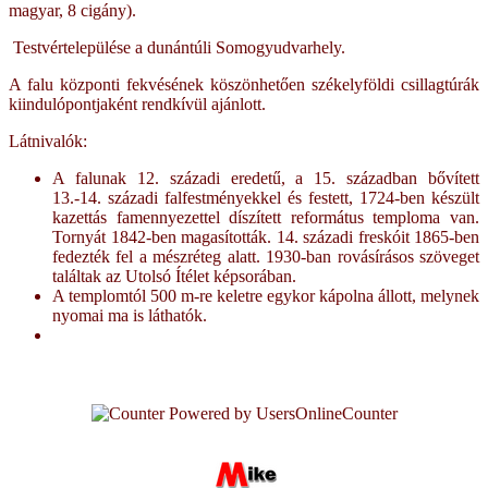
magyar, 8 cigány).
Testvértelepülése a dunántúli Somogyudvarhely.
A falu központi fekvésének köszönhetően székelyföldi csillagtúrák
kiindulópontjaként rendkívül ajánlott.
Látnivalók:
A falunak 12. századi eredetű, a 15. században bővített
13.-14. századi falfestményekkel és festett, 1724-ben készült
kazettás famennyezettel díszített református temploma van.
Tornyát 1842-ben magasították. 14. századi freskóit 1865-ben
fedezték fel a mészréteg alatt. 1930-ban rovásírásos szöveget
találtak az Utolsó Ítélet képsorában.
A templomtól 500 m-re keletre egykor kápolna állott, melynek
nyomai ma is láthatók.
AdmirorGallery 4.5.0
, author/s
Vasiljevski
&
Kekeljevic
.