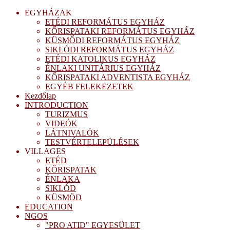
EGYHÁZAK
ETÉDI REFORMÁTUS EGYHÁZ
KŐRISPATAKI REFORMÁTUS EGYHÁZ
KÜSMŐDI REFORMÁTUS EGYHÁZ
SIKLÓDI REFORMÁTUS EGYHÁZ
ETÉDI KATOLIKUS EGYHÁZ
ÉNLAKI UNITÁRIUS EGYHÁZ
KŐRISPATAKI ADVENTISTA EGYHÁZ
EGYÉB FELEKEZETEK
Kezdőlap
INTRODUCTION
TURIZMUS
VIDEÓK
LÁTNIVALÓK
TESTVÉRTELEPÜLÉSEK
VILLAGES
ETÉD
KŐRISPATAK
ÉNLAKA
SIKLÓD
KÜSMÖD
EDUCATION
NGOS
"PRO ATID" EGYESÜLET