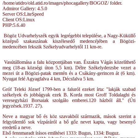
/home/atidro/old.atid.ro/images/phocagallery/BOGOZ/ folder.
Admiror Gallery: 4.5.0
Server OS:LiteSpeed
Client OS:Linux
PHP:5.6.40
Bögöz Udvarhelyszék egyik legrégebbi települése,
a Nagy-Küküllő
középső szakaszának kiszélesedő medencéjében a Bögözi-
medencében fekszik Székelyudvarhelytől 11 km-re.
Vasútállomása a falu központjában van. Északra Vágás közelíthető
meg (18-as községi úton 5,5 km). Délre Székelyderzsbe vezet a
mezei út a Bögözi-patak mentén és a Csákány-gerincen át (6 km).
Nyugat felé Agyagfalva 4 km, Décsfalva 5 km.
Gróf Teleki József 1799-ben a faluról ezeket írta: "lakják szabad
székelyek és jobbágyak ezek B. Korda most Groff Toldalaghi és
veresegyházi Borsaiak szolgálo emberei.120 házból áll." (Úti
jegyzések.1937. 27).
Neve a magyar bő és köz szavakból származik, mások szerint a
felgyülemlő sok vízpáráról a bő gőz nevet kapta, vagy besenyő
eredetű a neve.
Első fennmaradt írásos említései 1333: Bugus, 1334: Buguz.